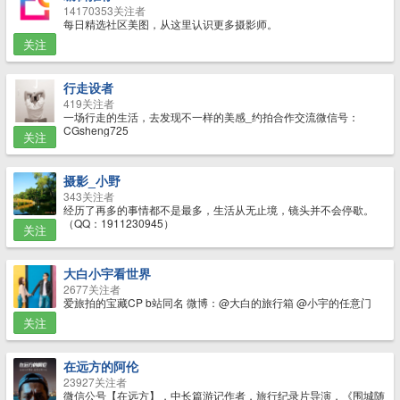
14170353关注者
每日精选社区美图，从这里认识更多摄影师。
关注
行走设者
419关注者
一场行走的生活，去发现不一样的美感_约拍合作交流微信号：
CGsheng725
关注
摄影_小野
343关注者
经历了再多的事情都不是最多，生活从无止境，镜头并不会停歇。
（QQ：1911230945）
关注
大白小宇看世界
2677关注者
爱旅拍的宝藏CP b站同名 微博：@大白的旅行箱 @小宇的任意门
关注
在远方的阿伦
23927关注者
微信公号【在远方】，中长篇游记作者，旅行纪录片导演，《围城随