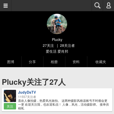



Plucky
27关注
|
28关注者
爱生活 爱肖邦
图博
分享
相册
资料
收藏夹
Plucky关注了
27
人
JudyDsTV
11557关注者
喜欢人像拍摄，热爱风光旅拍。 这两种摄影风格该账号不时都会更
一更 欢迎关注我，也欢迎私信！ 人像，风光，活动摄影师。 接单供
关注
稿私