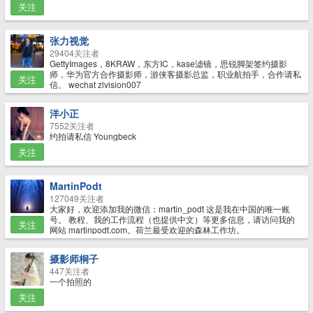
关注
张力视觉
29404关注者
GettyImages，8KRAW，东方IC，kase滤镜，思锐脚架签约摄影
师，华为官方合作摄影师，游侠客摄影总监，职业航拍手，合作请私
关注
信。 wechat zlvision007
洋小正
7552关注者
约拍请私信 Youngbeck
关注
MartinPodt
127049关注者
大家好，欢迎添加我的微信：martin_podt 这是我在中国的唯一账
号。 教程、我的工作流程（也提供中文）等更多信息，请访问我的
关注
网站 martinpodt.com。荷兰最受欢迎的森林工作坊。
摄影师桐子
447关注者
一个拍照的
关注