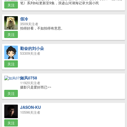
笔》系列b站更新至9集，浪迹山河湖海记录大国小民
关注
假冷
3509关注者
拍得好看，不如拍得有意思。
关注
勤奋的刘小朵
53309关注者
关注
如风0758
11920关注者
摄影只是爱好而已~~
关注
JASON-KU
10596关注者
关注